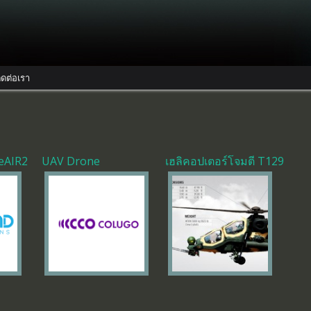
ิดต่อเรา
eAIR2
UAV Drone
เฮลิคอปเตอร์โจมตี T129